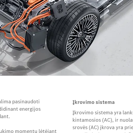
alima pasinaudoti
Įkrovimo sistema
didinant energijos
Įkrovimo sistema yra lanks
dant.
kintamosios (AC), ir nuol
srovės (AC) įkrova yra pri
 sukimo momentų lėtėjant