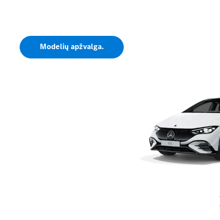
Elektriniai be jokių kompromisų.
Modelių apžvalga.