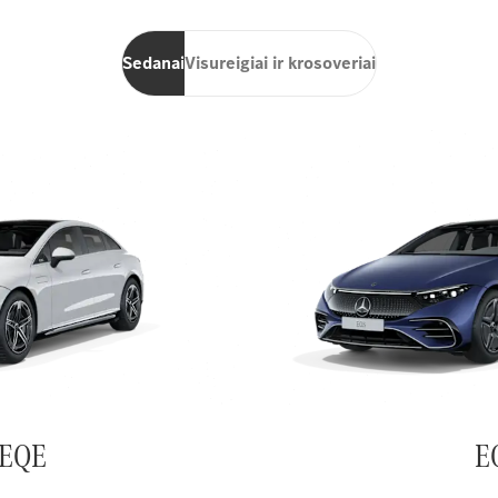
Sedanai
Visureigiai ir krosoveriai
EQE
E