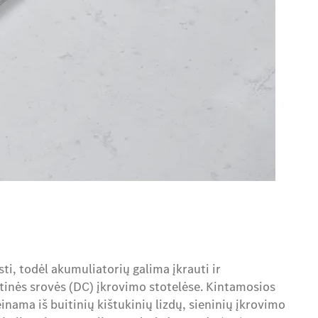
ti, todėl akumuliatorių galima įkrauti ir
atinės srovės (DC) įkrovimo stotelėse. Kintamosios
einama iš buitinių kištukinių lizdų, sieninių įkrovimo