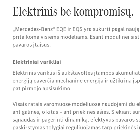
Elektrinis be kompromisų.
„Mercedes-Benz“ EQE ir EQS yra sukurti pagal naują m
pritaikoma visiems modeliams. Esant modulinei siste
pavaros įtaisus.
Elektriniai varikliai
Elektrinis variklis iš aukštavoltės įtampos akumuli
energiją paverčia mechanine energija ir užtikrina į
pat pirmojo apsisukimo.
Visais ratais varomuose modeliuose naudojami du elek
ant galinės, o kitas – ant priekinės ašies. Siekiant s
sąnaudas ir pagerinti dinamiką, efektyvus pavaros
paskirstymas tolygiai reguliuojamas tarp priekinės ir