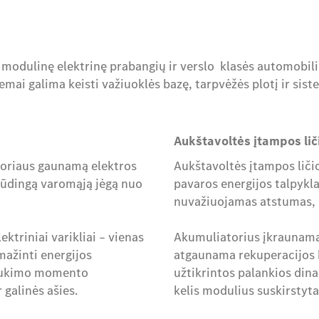
odulinę elektrinę prabangių ir verslo klasės automobilių p
mai galima keisti važiuoklės bazę, tarpvėžės plotį ir sis
Aukštavoltės įtampos lič
atoriaus gaunamą elektros
Aukštavoltės įtampos liči
spūdingą varomąją jėgą nuo
pavaros energijos talpykla
nuvažiuojamas atstumas, 
triniai varikliai – vienas
Akumuliatorius įkraunamas 
umažinti energijos
atgaunama rekuperacijos b
 sukimo momento
užtikrintos palankios dina
 galinės ašies.
kelis modulius suskirstyt