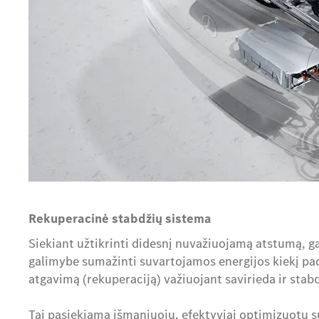
Rekuperacinė stabdžių sistema
Siekiant užtikrinti didesnį nuvažiuojamą atstumą, g
galimybe sumažinti suvartojamos energijos kiekį pa
atgavimą (rekuperaciją) važiuojant savirieda ir stab
Tai pasiekiama išmaniuoju, efektyviai optimizuotu