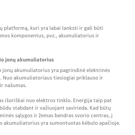
latformą, kuri yra labai lanksti ir gali būti
temos komponentus, pvz., akumuliatorius ir
io jonų akumuliatorius
o jonų akumuliatorius yra pagrindinė elektrinės
. Nuo akumuliatoriaus tiesiogiai priklauso ir
ir našumas.
išoriškai nuo elektros tinklo. Energija taip pat
ūdu stabdant ir važiuojant savirieda. Kad būtų
minės sąlygos ir žemas bendras svorio centras, į
as akumuliatorius yra sumontuotas kėbulo apačioje.