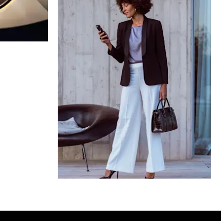
visą
omerciniai
utomobiliai
Modelių apžvalga