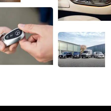
Registracija į ser
K
a
domasis važiavimas