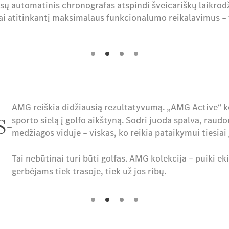
ūsų automatinis chronografas atspindi šveicariškų laikrod
ai atitinkantį maksimalaus funkcionalumo reikalavimus – 
AMG reiškia didžiausią rezultatyvumą. „AMG Active“ ko
S-
sporto sielą į golfo aikštyną. Sodri juoda spalva, raudo
medžiagos viduje – viskas, ko reikia pataikymui tiesiai
Tai nebūtinai turi būti golfas. AMG kolekcija – puiki 
gerbėjams tiek trasoje, tiek už jos ribų.