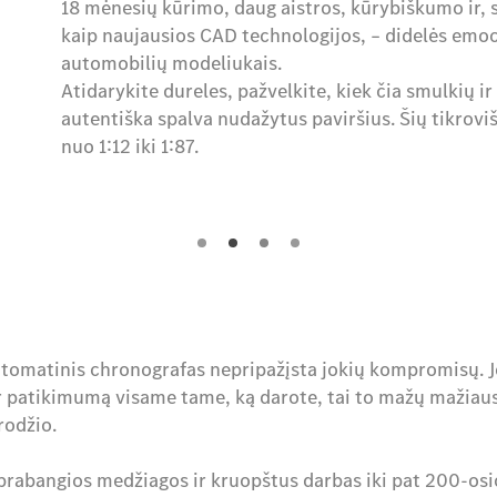
18 mėnesių kūrimo, daug aistros, kūrybiškumo ir, s
kaip naujausios CAD technologijos, – didelės emoc
automobilių modeliukais.
Atidarykite dureles, pažvelkite, kiek čia smulkių ir
autentiška spalva nudažytus paviršius. Šių tikrov
nuo 1:12 iki 1:87.
omatinis chronografas nepripažįsta jokių kompromisų. J
ir patikimumą visame tame, ką darote, tai to mažų mažiaus
krodžio.
 prabangios medžiagos ir kruopštus darbas iki pat 200-osi