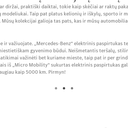
r diržai, praktiški daiktai, tokie kaip skėčiai ar raktų pak
ų modeliukai. Taip pat platus kelionių ir iškylų, sporto i
 Mūsų kolekcijai galioja tas pats, kas ir mūsų automobilia
te ir važiuojate. „Mercedes-Benz“ elektrinis paspirtukas te
 miestietiškam gyvenimo būdui. Neišmetantis teršalų, stilin
patikimai važinėti bet kuriame mieste, taip pat ir per grindi
ais iš „Micro Mobility“ sukurtas elektrinis paspirtukas gal
daugiau kaip 5000 km. Pirmyn!