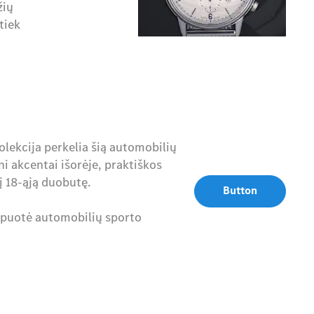
žių
tiek
lekcija perkelia šią automobilių
ni akcentai išorėje, praktiškos
 į 18-ąją duobutę.
Button
ekipuotė automobilių sporto