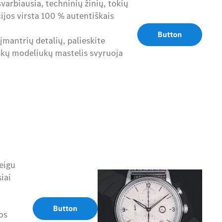
varbiausia, techninių žinių, tokių
ijos virsta 100 % autentiškais
Button
 įmantrių detalių, palieskite
iškų modeliukų mastelis svyruoja
eigu
iai
Button
os