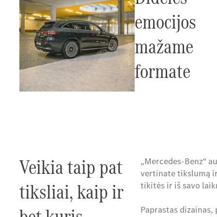
emocijos
mažame
formate
Veikia taip pat
„Mercedes-Benz“ aut
vertinate tikslumą 
tiksliai, kaip ir
tikitės ir iš savo lai
bet kuris
Paprastas dizainas,