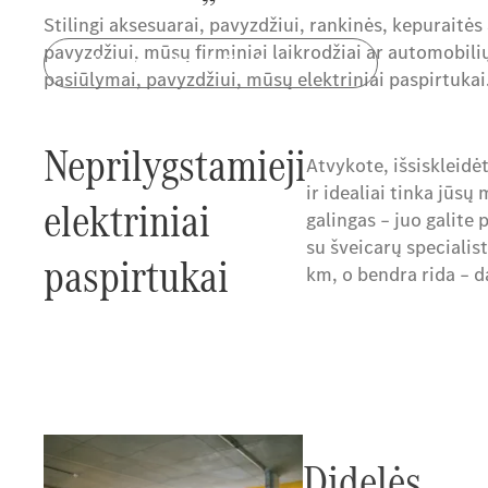
Stilingi aksesuarai, pavyzdžiui, rankinės, kepuraitės a
pavyzdžiui, mūsų firminiai laikrodžiai ar automobili
Aksesuarų kolekcijos katalogas
pasiūlymai, pavyzdžiui, mūsų elektriniai paspirtukai.
Neprilygstamieji
Atvykote, išsiskleidė
ir idealiai tinka jūsų
elektriniai
galingas – juo galite 
su šveicarų specialist
paspirtukai
km, o bendra rida – 
Didelės