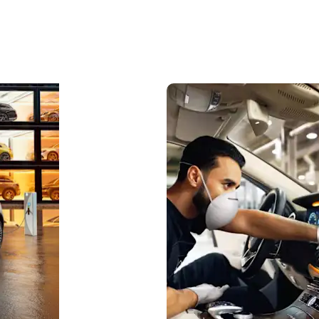
Specialūs
pasiūlymai