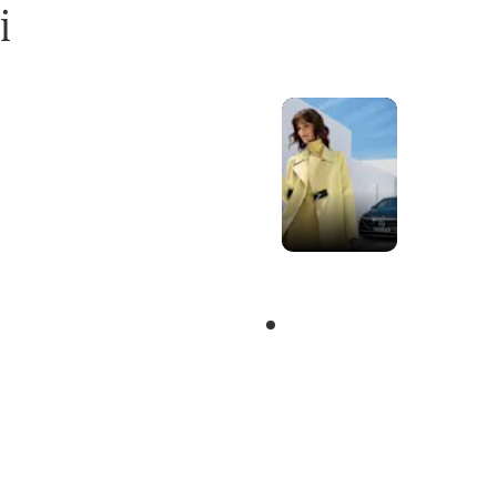
i
arų
Užklausa
as