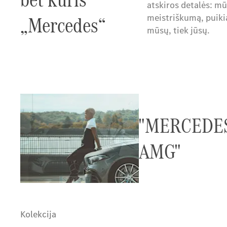
atskiros detalės: m
„Mercedes“
meistriškumą, puiki
mūsų, tiek jūsų.
"MERCEDE
AMG"
Kolekcija