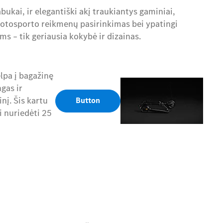
abukai, ir elegantiški akį traukiantys gaminiai,
r motosporto reikmenų pasirinkimas bei ypatingi
ms – tik geriausia kokybė ir dizainas.
lpa į bagažinę
gas ir
nį. Šis kartu
Button
i nuriedėti 25