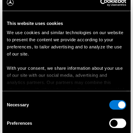
This website uses cookies
​​Naujasis visiškai elektrinis Mercedes-Benz GLB
We use cookies and similar technologies on our website
to present the content we provide according to your
preferences, to tailor advertising and to analyze the use
of our site.
With your consent, we share information about your use
of our site with our social media, advertising and
analytics partners. Our partners may combine this
information with other information that you have provided
to them or that has been collected when you have used
Consent
their services.
Necessary
Selection
Choose whether to allow the use of cookies in the
Preferences
settings displayed in this banner. You can withdraw or
change your consent at any time in the
Cookie Policy
at