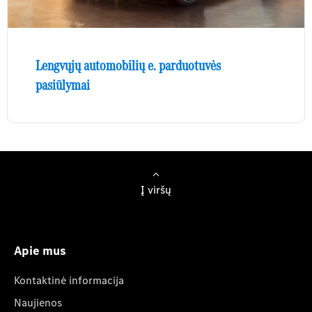
Lengvųjų automobilių e. parduotuvės
pasiūlymai
Į viršų
Apie mus
Kontaktinė informacija
Naujienos