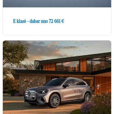
E klasė - dabar nuo 72 661 €