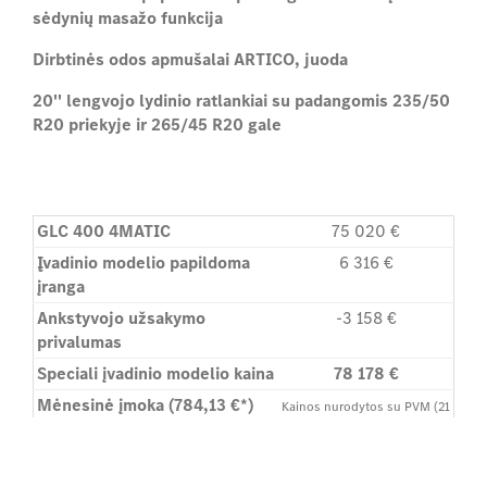
sėdynių masažo funkcija
Dirbtinės odos apmušalai ARTICO, juoda
20'' lengvojo lydinio ratlankiai su padangomis 235/50
R20 priekyje ir 265/45 R20 gale
G
LC 400 4MATIC
75 020 €
Įvadinio modelio papildoma
6 316 €
įranga
Ankstyvojo užsakymo
-3 158 €
privalumas
Speciali įvadinio modelio kaina
78 178 €
Mėnesinė įmoka (784,13 €*)
Kainos nurodytos su PVM (21
%)