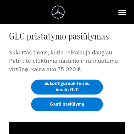
GLC pristatymo pasiūlymas
Sukurtas tiems, kurie reikalauja daugiau.
Patirkite elektrinio našumo ir rafinuotumo
viršūnę, kaina nuo 75 020 €
Sukonfigūruokite sau
idealų GLC
Gauti pasiūlymą