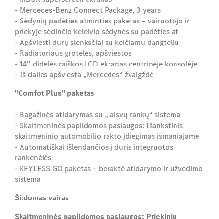
- Mercedes-Benz Connect Package, 3 years
- Sėdynių padėties atminties paketas – vairuotojo ir
priekyje sėdinčio keleivio sėdynės su padėties at
- Apšviesti durų slenksčiai su keičiamu dangteliu
- Radiatoriaus groteles, apšviestos
- 14'' didelės raiškos LCD ekranas centrinėje konsolėje
- Iš dalies apšviesta „Mercedes“ žvaigždė
"Comfot Plus" paketas
- Bagažinės atidarymas su „laisvų rankų“ sistema
- Skaitmeninės papildomos paslaugos: Išankstinis
skaitmeninio automobilio rakto įdiegimas išmaniajame
- Automatiškai išlendančios į duris integruotos
rankenėlės
- KEYLESS GO paketas – beraktė atidarymo ir užvedimo
sistema
Šildomas vairas
Skaitmeninės papildomos paslaugos: Priekinių