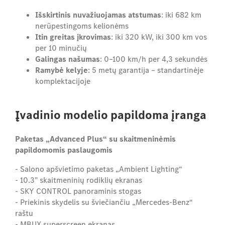
Išskirtinis nuvažiuojamas atstumas
: iki 682 km
nerūpestingoms kelionėms
Itin greitas įkrovimas
: iki 320 kW, iki 300 km vos
per 10 minučių
Galingas našumas
: 0–100 km/h per 4,3 sekundės
Ramybė kelyje
: 5 metų garantija – standartinėje
komplektacijoje
Įvadinio modelio papildoma įranga
Paketas „Advanced Plus“ su skaitmeninėmis
papildomomis paslaugomis
- Salono apšvietimo paketas „Ambient Lighting“
- 10.3" skaitmeninių rodiklių ekranas
- SKY CONTROL panoraminis stogas
- Priekinis skydelis su šviečiančiu „Mercedes-Benz“
raštu
- MBUX superscreen ekranas