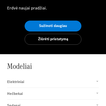
Erdvė naujai pradžiai.
Sužinoti daugiau
Žiūrėti pristatymą
Modeliai
Elektriniai
Hečbekai
Sedanai