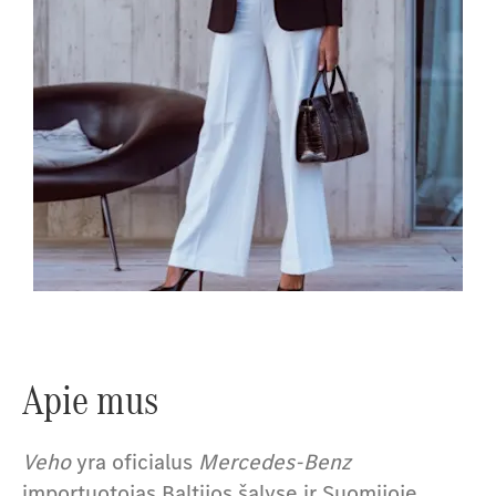
Modelių apžvalga
Apie mus
Veho
yra oficialus
Mercedes-Benz
importuotojas Baltijos šalyse ir Suomijoje.