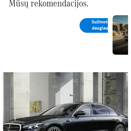
Mūsų rekomendacijos.
Sandėlio
Specialūs
Sužinoti
automobiliai
daugiau
pasiūlymai
Mercedes-
Benz sandėlio
automobiliams