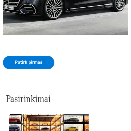
Naujoji S klasė
Užsisakykite visiškai naują S klasę anksčiau nei kiti.
Patirk pirmas
Pasirinkimai
Specialūs
pasiūlymai