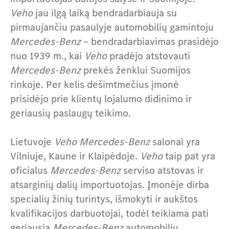
Veho
jau ilgą laiką bendradarbiauja su
pirmaujančiu pasaulyje automobilių gamintoju
Mercedes-Benz
– bendradarbiavimas prasidėjo
nuo 1939 m., kai
Veho
pradėjo atstovauti
Mercedes-Benz
prekės ženklui Suomijos
rinkoje. Per kelis dešimtmečius įmonė
prisidėjo prie klientų lojalumo didinimo ir
geriausių paslaugų teikimo.
Lietuvoje
Veho Mercedes-Benz
salonai yra
Vilniuje, Kaune ir Klaipėdoje.
Veho
taip pat yra
oficialus
Mercedes-Benz
serviso atstovas ir
atsarginių dalių importuotojas. Įmonėje dirba
specialių žinių turintys, išmokyti ir aukštos
kvalifikacijos darbuotojai, todėl teikiama pati
geriausia
Mercedes-Benz
automobilių