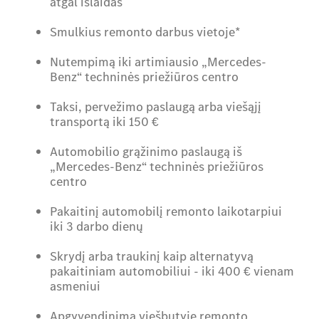
atgal išlaidas
Smulkius remonto darbus vietoje*
Nutempimą iki artimiausio „Mercedes-
Benz“ techninės priežiūros centro
Taksi, pervežimo paslaugą arba viešąjį
transportą iki 150 €
Automobilio grąžinimo paslaugą iš
„Mercedes-Benz“ techninės priežiūros
centro
Pakaitinį automobilį remonto laikotarpiui
iki 3 darbo dienų
Skrydį arba traukinį kaip alternatyvą
pakaitiniam automobiliui - iki 400 € vienam
asmeniui
Apgyvendinimą viešbutyje remonto