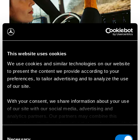
This website uses cookies
Kaip pasinaudoti „Mobilo“
We use cookies and similar technologies on our website
to present the content we provide according to your
paslauga?
preferences, to tailor advertising and to analyze the use
of our site.
Paskambinkite
mums vieno mygtuko
paspaudimu lubų valdymo bloke,
With your consent, we share information about your use
of our site with our social media, advertising and
arba
naudodami telefono įrašą adresų knygoje,
analytics partners. Our partners may combine this
information with other information that you have provided
arba
pasinaudodami aplikacija MBUX
to them or that has been collected when you have used
Consent
multimedijoje,
their services.
Necessary