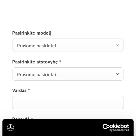
Užpildykite užklausos formą ir mes su jumis susisieksime.
Pasirinkite modelį
Prašome pasirinkti...
Pasirinkite atstovybę
*
Prašome pasirinkti...
Vardas
*
Pavardė
*