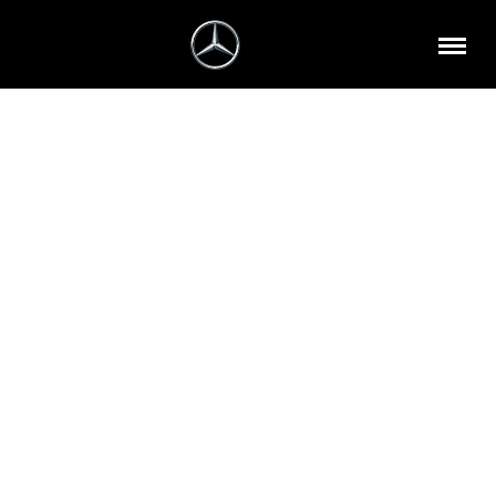
Mercedes-Benz GLE pasiūlymas –
prabanga su išskirtine nauda.
Daugiau nei 50 „Mercedes-Benz GLE“ kruopščiai
sukomplektuotų automobilių sandėlyje.
Platus asortimentas – tiek GLE SUV, tiek sportiško GLE
Coupé.
Nauda Jums - sutaupykite iki 16 390 Eur.
Kainos nuo 86 490 Eur.
Domina specialus Mercedes-Benz GLE pasiūlymas?