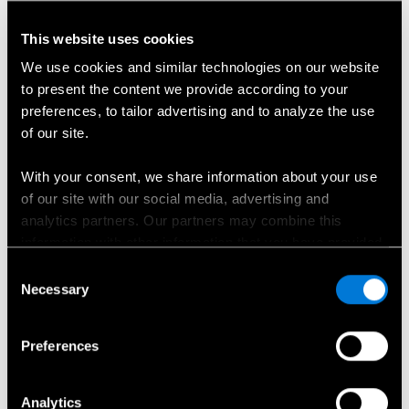
El. pašto adresas
*
This website uses cookies
We use cookies and similar technologies on our website
to present the content we provide according to your
preferences, to tailor advertising and to analyze the use
Telefono Nr.
*
of our site.
With your consent, we share information about your use
of our site with our social media, advertising and
Žinutė
analytics partners. Our partners may combine this
information with other information that you have provided
to them or that has been collected when you have used
Consent
their services.
Necessary
Selection
Sutinku, kad Mercedes-Benz Lietuva naudotų mano
Choose whether to allow the use of cookies in the
Preferences
duomenis, kad galėtų su manimi susisiekti.
*
settings displayed in this banner. You can withdraw or
change your consent at any time in the
Cookie Policy
at
the bottom of our website.
Analytics