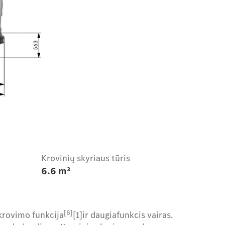
Krovinių skyriaus tūris
6.6 m³
[6]
įkrovimo funkcija
[1]ir daugiafunkcis vairas.