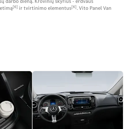
sų darbo dieną. Krovinių skyrius - erdvaus
[6]
[6]
ietimą
ir tvirtinimo elementus
. Vito Panel Van