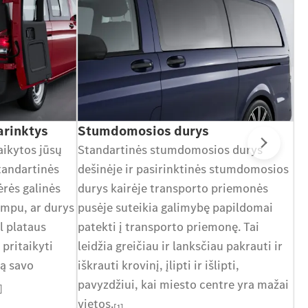
arinktys
Stumdomosios durys
Da
aikytos jūsų
Standartinės stumdomosios durys
Vi
Kita
standartinės
dešinėje ir pasirinktinės stumdomosios
pa
ėrės galinės
durys kairėje transporto priemonės
ma
ampu, ar durys
pusėje suteikia galimybę papildomai
ma
l plataus
patekti į transporto priemonę. Tai
ti
 pritaikyti
leidžia greičiau ir lanksčiau pakrauti ir
ną savo
iškrauti krovinį, įlipti ir išlipti,
pavyzdžiui, kai miesto centre yra mažai
]
vietos.
[1]