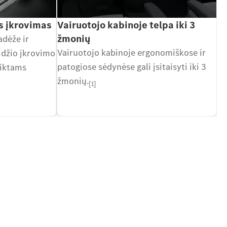
is įkrovimas
Vairuotojo kabinoje telpa iki 3
žmonių
adėže ir
Vairuotojo kabinoje ergonomiškose ir
aidžio įkrovimo
patogiose sėdynėse gali įsitaisyti iki 3
aiktams
žmonių.
[1]