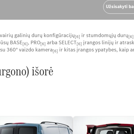
Užsisakyti b
vairių galinių durų konfigūracijų
ir stumdomųjų durų
[6]
[6]
 mūsų BASE
, PRO
arba SELECT
įrangos linijų ir atras
[6]
[6]
[6]
 su 360° vaizdo kamera
ir kitas įrangos ypatybes, kaip
[6]
urgono) išorė