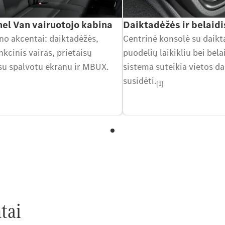
nel Van vairuotojo kabina
Daiktadėžės ir belaid
no akcentai: daiktadėžės,
Centrinė konsolė su daikt
kcinis vairas, prietaisų
puodelių laikikliu bei bel
 su spalvotu ekranu ir MBUX.
sistema suteikia vietos d
susidėti.
[1]
tai