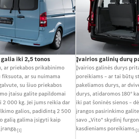
galia iki 2,5 tonos
Įvairios galinių durų p
, ar priekabos prikabinimo
Įvairios galinės durys prit
u fiksuota, ar su nuimama
poreikiams – ar tai būtų 
galvute, su šiuo priekabos
pakeliamos durys, ar dviv
mo įtaisu galite papildomai
durys, atidaromos 180° k
i 2 000 kg. Jei jums reikia dar
iki pat šoninės sienos – dė
ilkimo galios, padidintą 2 500
įrangos pasirinkimo galite
o galią galima įsigyti kaip
savo „Vito“ skydinį furgo
 įrangą.
kasdieniams poreikiams.
[1]
[1