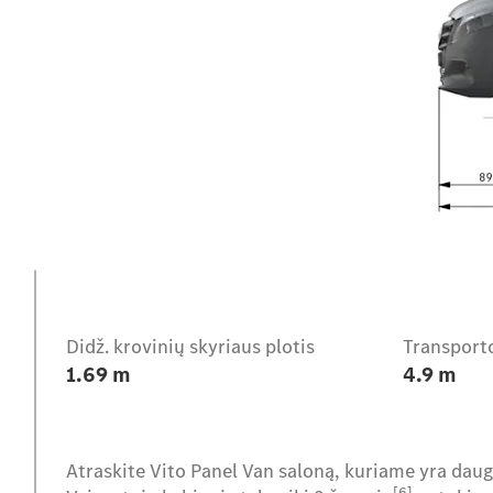
Įvadas
Didž. krovinių skyriaus plotis
Transporto
1.69 m
4.9 m
Atraskite Vito Panel Van saloną, kuriame yra daug
[6]