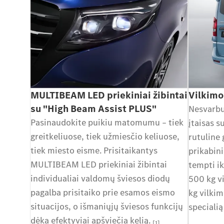
MULTIBEAM LED priekiniai žibintai
Vilkimo 
su "High Beam Assist PLUS"
Nesvarbu
Pasinaudokite puikiu matomumu – tiek
įtaisas s
greitkeliuose, tiek užmiesčio keliuose,
rutuline 
tiek miesto eisme. Prisitaikantys
prikabini
MULTIBEAM LED priekiniai žibintai
tempti ik
individualiai valdomų šviesos diodų
500 kg v
pagalba prisitaiko prie esamos eismo
kg vilkim
situacijos, o išmaniųjų šviesos funkcijų
specialią
dėka efektyviai apšviečia kelią.
[1]