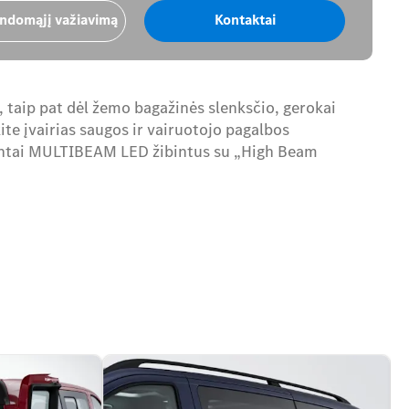
andomąjį važiavimą
Kontaktai
, taip pat dėl žemo bagažinės slenksčio, gerokai
kite įvairias saugos ir vairuotojo pagalbos
 antai MULTIBEAM LED žibintus su „High Beam