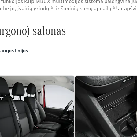
s funkcijos kaip MBUX multimedijos sistema palengvina jū
[6]
[6]
 be jo, įvairią grindų
ir šoninių sienų apdailą
ar apšv
urgono) salonas
rangos linijos