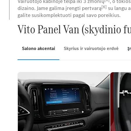
Vairuotojo kabinoje telpa iki 3 žmonių
, o tokio
[6]
dizaino. Jame galima įrengti pertvarą
su langu ar
galite susikomplektuoti pagal savo poreikius.
Vito Panel Van (skydinio f
Salono akcentai
Skyrius ir vairuotojo erdvė
Į