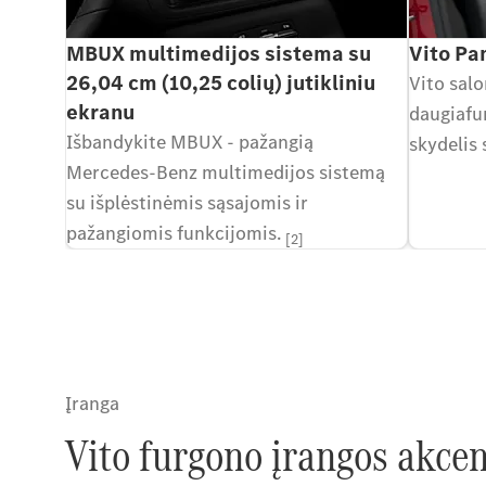
MBUX multimedijos sistema su
Vito Pa
26,04 cm (10,25 colių) jutikliniu
Vito salo
ekranu
daugiafun
Išbandykite MBUX - pažangią
skydelis
Mercedes-Benz multimedijos sistemą
su išplėstinėmis sąsajomis ir
pažangiomis funkcijomis.
[2]
Įranga
Vito furgono įrangos akcen