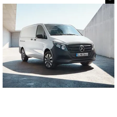
Išbandykite jį kelyje.
Išbandykite Vito Panel Van