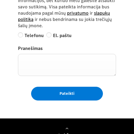
informacijos, bet kuriuo metu galėsite atšaukti
savo sutikimą. Visa pateikta informacija bus
naudojama pagal mūsų
privatumo
ir
slapukų
politiką
ir nebus bendrinama su jokia trečiųjų
šalių įmone.
Telefonu
El. paštu
Pranešimas
Pateikti