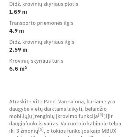
Didž. krovinių skyriaus plotis
1.69 m
Transporto priemonės ilgis
4.9 m
Didž. krovinių skyriaus ilgis
2.59 m
Krovinių skyriaus tūris
6.6 m³
Atraskite Vito Panel Van saloną, kuriame yra
daugybė vietų daiktams laikyti, belaidžio
[6]
mobiliųjų įrenginių įkrovimo funkcija
[1]ir
daugiafunkcis vairas. Vairuotojo kabinoje telpa
[6]
iki 3 žmonių
, o tokios funkcijos kaip MBUX