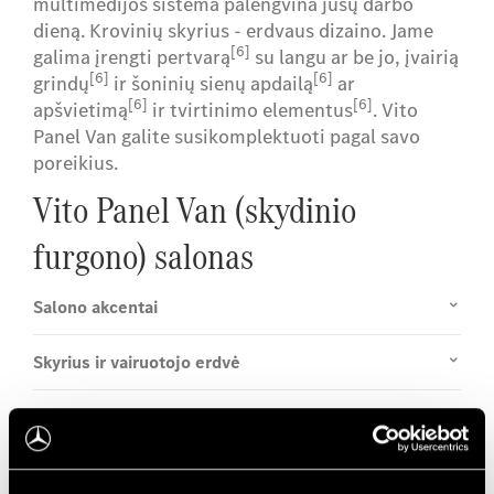
multimedijos sistema palengvina jūsų darbo
dieną. Krovinių skyrius - erdvaus dizaino. Jame
[6]
galima įrengti pertvarą
su langu ar be jo, įvairią
[6]
[6]
grindų
ir šoninių sienų apdailą
ar
[6]
[6]
apšvietimą
ir tvirtinimo elementus
. Vito
Panel Van galite susikomplektuoti pagal savo
poreikius.
Vito Panel Van (skydinio
furgono) salonas
Salono akcentai
Skyrius ir vairuotojo erdvė
Įrangos linijos