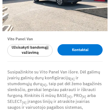
Vito Panel Van
Užsisakyti bandomąjį
Kontaktai
važiavimą
Susipažinkite su Vito Panel Van išore. Dėl galimų
įvairių galinių durų konfigūracijų
ir
[6]
stumdomųjų durų
, taip pat dėl žemo bagažinės
[6]
slenksčio, gerokai lengviau pakrauti ir iškrauti
furgoną. Rinkitės iš mūsų BASE
, PRO
arba
[6]
[6]
SELECT
įrangos linijų ir atraskite įvairias
[6]
saugos ir vairuotojo pagalbos sistemas,