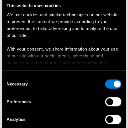
This website uses cookies
We use cookies and similar technologies on our website
Įranga
to present the content we provide according to your
Vito furgono įrangos akcentai
preferences, to tailor advertising and to analyze the use
of our site.
ir svarbiausi privalumai.
With your consent, we share information about your use
Technologija
of our site with our social media, advertising and
analytics partners. Our partners may combine this
Skaitmeniniai priedai
information with other information that you have provided
to them or that has been collected when you have used
Consent
Pagalba vairuotojui
their services.
Necessary
Selection
Komfortas
Choose whether to allow the use of cookies in the
Preferences
settings displayed in this banner. You can withdraw or
change your consent at any time in the
Cookie Policy
at
the bottom of our website.
Analytics