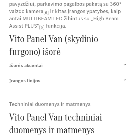
pavyzdžiui, parkavimo pagalbos paketą su 360°
vaizdo kamera
ir kitas įrangos ypatybes, kaip
[6]
antai MULTIBEAM LED žibintus su „High Beam
Assist PLUS“
funkcija.
[6]
Vito Panel Van (skydinio
furgono) išorė
Išorės akcentai
Įrangos linijos
Techniniai duomenys ir matmenys
Vito Panel Van techniniai
duomenys ir matmenys