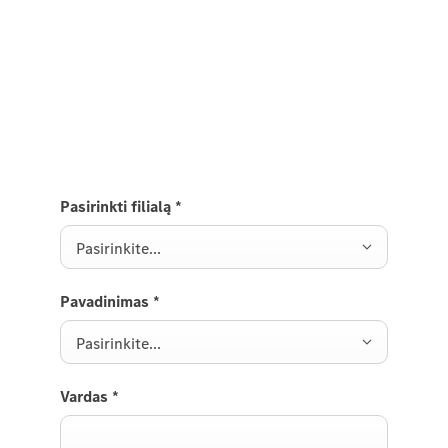
bandomojo važiavimo metu.
Atsiųskite mums užklausą ir mes netrukus su jumis
susisieksime.
Pasirinkti filialą
*
Pasirinkite...
Pavadinimas
*
Pasirinkite...
Vardas
*