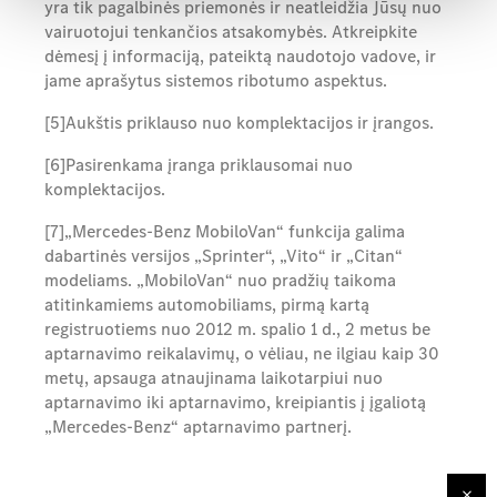
yra tik pagalbinės priemonės ir neatleidžia Jūsų nuo
vairuotojui tenkančios atsakomybės. Atkreipkite
dėmesį į informaciją, pateiktą naudotojo vadove, ir
jame aprašytus sistemos ribotumo aspektus.
[5]Aukštis priklauso nuo komplektacijos ir įrangos.
[6]Pasirenkama įranga priklausomai nuo
komplektacijos.
[7]„Mercedes-Benz MobiloVan“ funkcija galima
dabartinės versijos „Sprinter“, „Vito“ ir „Citan“
modeliams. „MobiloVan“ nuo pradžių taikoma
atitinkamiems automobiliams, pirmą kartą
registruotiems nuo 2012 m. spalio 1 d., 2 metus be
aptarnavimo reikalavimų, o vėliau, ne ilgiau kaip 30
metų, apsauga atnaujinama laikotarpiui nuo
aptarnavimo iki aptarnavimo, kreipiantis į įgaliotą
„Mercedes-Benz“ aptarnavimo partnerį.