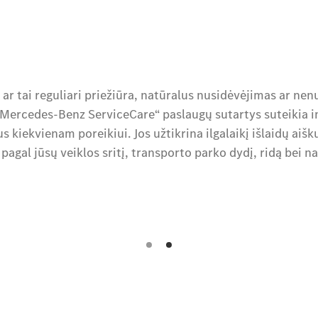
ar tai reguliari priežiūra, natūralus nusidėvėjimas ar nen
„Mercedes-Benz ServiceCare“ paslaugų sutartys suteikia in
 kiekvienam poreikiui. Jos užtikrina ilgalaikį išlaidų aišku
pagal jūsų veiklos sritį, transporto parko dydį, ridą bei n