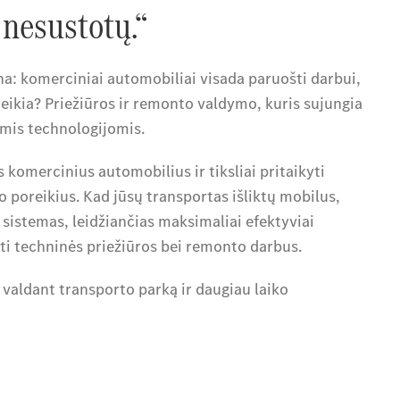
 nesustotų.“
ena: komerciniai automobiliai visada paruošti darbui,
eikia? Priežiūros ir remonto valdymo, kuris sujungia
omis technologijomis.
 komercinius automobilius ir tiksliai pritaikyti
 poreikius. Kad jūsų transportas išliktų mobilus,
istemas, leidžiančias maksimaliai efektyviai
ti techninės priežiūros bei remonto darbus.
valdant transporto parką ir daugiau laiko