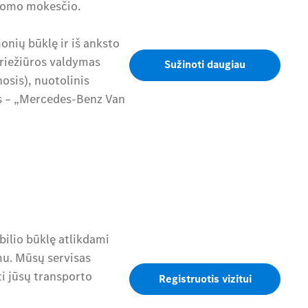
domo mokesčio.
onių būklę ir iš anksto
priežiūros valdymas
Sužinoti daugiau
osis), nuotolinis
as – „Mercedes-Benz Van
ilio būklę atlikdami
mu. Mūsų servisas
ti jūsų transporto
Registruotis vizitui