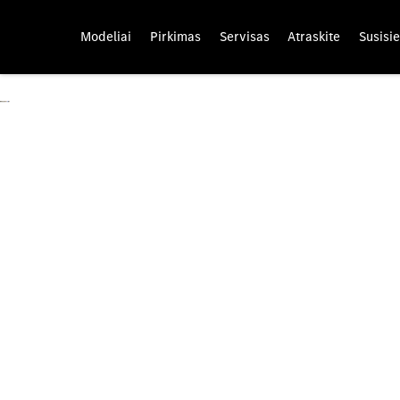
Modeliai
Pirkimas
Servisas
Atraskite
Susisie
Mercedes-Benz
transporto parko (Fleet) 
Didesnis efektyvumas ir maksimalus jūsų transporto