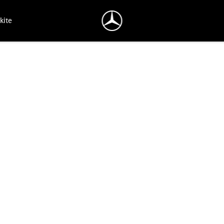
kite
paslaugos.
 parko veiklos tęstinumas.