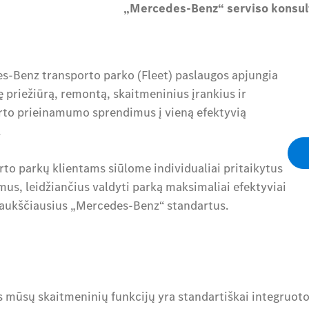
„Mercedes-Benz“ serviso konsul
s-Benz transporto parko (Fleet) paslaugos apjungia
 priežiūrą, remontą, skaitmeninius įrankius ir
rto prieinamumo sprendimus į vieną efektyvią
.
to parkų klientams siūlome individualiai pritaikytus
us, leidžiančius valdyti parką maksimaliai efektyviai
l aukščiausius „Mercedes-Benz“ standartus.
 mūsų skaitmeninių funkcijų yra standartiškai integruoto