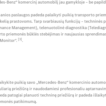
es-Benz“ komercinį automobilį jau gamykloje – be papil
anios paslaugos padeda palaikyti puikią transporto priem
 kelią prastovoms. Tarp svarbiausių funkcijų – techninės 
nance Management), telenuotolinė diagnostika (Telediagn
rto priemonės būklės stebėjimas ir naujausias sprendim
[3]
Monitor“.
.
aikykite puikią savo „Mercedes-Benz“ komercinio automob
uliarią priežiūrą ir naudodamiesi profesionaliu aptarnavi
eda patogiai planuoti techninę priežiūrą ir padeda išlaiky
emonės patikimumą.