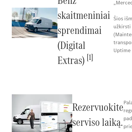
Benz
„Merced
skaitmeniniai
Šios išm
sprendimai
užkirsti
(Mainte
(Digital
transpo
Uptime 
[1]
Extras)
Pal
Rezervuokite
reg
serviso laiką.
pad
pri