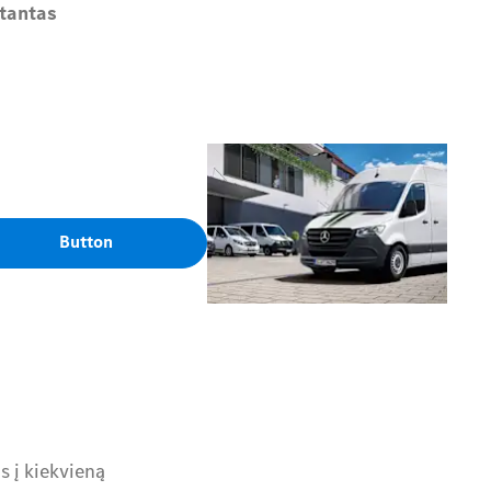
tantas
Button
s į kiekvieną