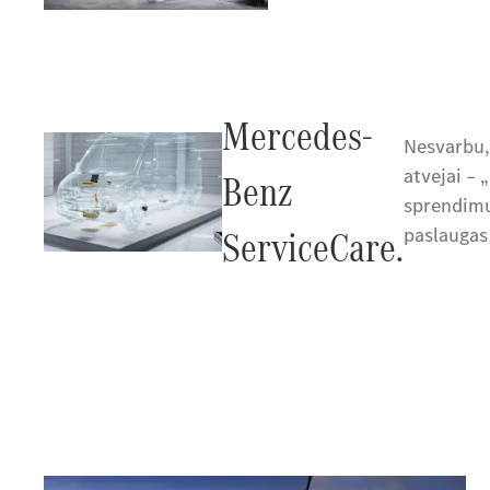
Mercedes-
Nesvarbu, 
atvejai – 
Benz
sprendimus
ServiceCare.
paslaugas 