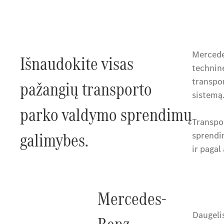
Mercede
Išnaudokite visas
techninę
transpo
pažangių transporto
sistemą
parko valdymo sprendimų
Transpor
galimybes.
sprendim
ir paga
Mercedes-
Daugelis