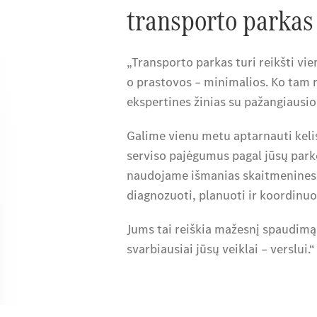
transporto parkas
„Transporto parkas turi reikšti vi
o prastovos – minimalios. Ko tam r
ekspertines žinias su pažangiausi
Galime vienu metu aptarnauti kelis
serviso pajėgumus pagal jūsų parko
naudojame išmanias skaitmenines s
diagnozuoti, planuoti ir koordinuo
Jums tai reiškia mažesnį spaudimą 
svarbiausiai jūsų veiklai – verslui.“