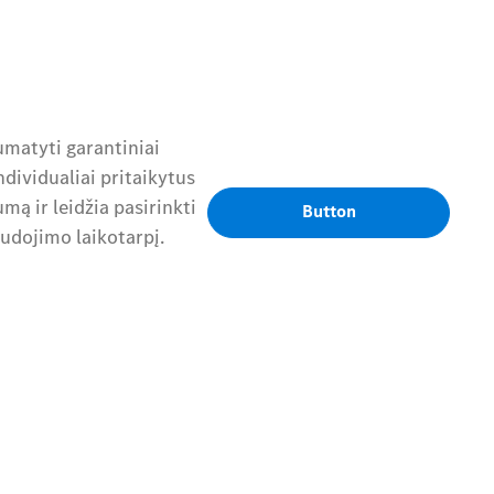
umatyti garantiniai
dividualiai pritaikytus
mą ir leidžia pasirinkti
Button
audojimo laikotarpį.