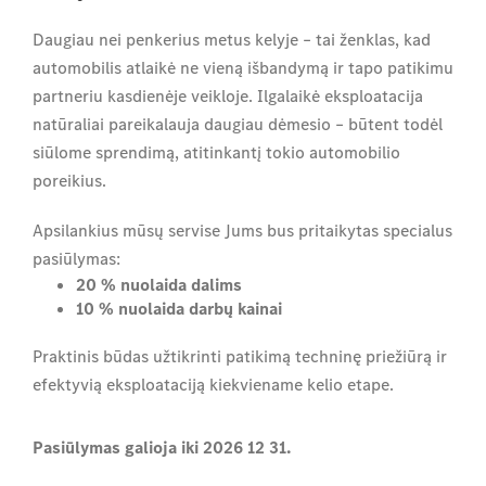
Daugiau nei penkerius metus kelyje – tai ženklas, kad
automobilis atlaikė ne vieną išbandymą ir tapo patikimu
partneriu kasdienėje veikloje. Ilgalaikė eksploatacija
natūraliai pareikalauja daugiau dėmesio – būtent todėl
siūlome sprendimą, atitinkantį tokio automobilio
poreikius.
Apsilankius mūsų servise Jums bus pritaikytas specialus
pasiūlymas:
20 % nuolaida dalims
10 % nuolaida darbų kainai
Praktinis būdas užtikrinti patikimą techninę priežiūrą ir
efektyvią eksploataciją kiekviename kelio etape.
Pasiūlymas galioja iki 2026 12 31.