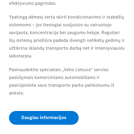
efektyvumo pagrindas.
Ypatingą dėmesį verta skirti kondicionavimo ir stabdžių
sistemoms – jos tiesiogiai susijusios su vairuotojo
savijauta, koncentracija bei saugumu kelyje. Reguliari
šių sistemų priežiūra padeda išvengti netikėtų gedimų ir
užtikrina sklandų transporto darbą net ir intensyviausiu
laikotarpiu.
Pasinaudokite specialiais „Veho Lietuva“ serviso
pasiūlymais komerciniams automobiliams ir
pasirūpinkite savo transporto parko patikimumu iš
anksto.
Daugiau informacijos