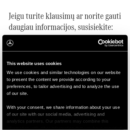
Jeigu turite klausimų ar norite gauti
daugiau informacijos, susisiekite:
Vilniuje
Komercinių ir krovininių automobilių servisas
This website uses cookies
Tel. 1881
We use cookies and similar technologies on our website
krovininiuservisas.pirkliu@veho.lt
to present the content we provide according to your
preferences, to tailor advertising and to analyze the use
Kaune
of our site.
With your consent, we share information about your use
Komercinių ir krovininių automobilių servisas
of our site with our social media, advertising and
Tel. 1881
analytics partners. Our partners may combine this
krovininiuservisas.kaunas@veho.lt
information with other information that you have provided