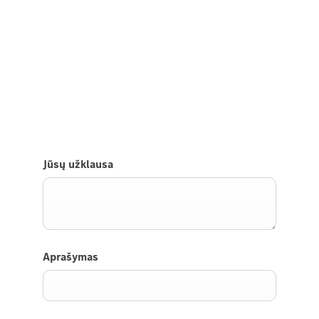
atsakysime į visus rūpimus
klausimus.
Atsiųskite mums užklausą ir mes netrukus su jumis
susisieksime.
Jūsų užklausa
Aprašymas