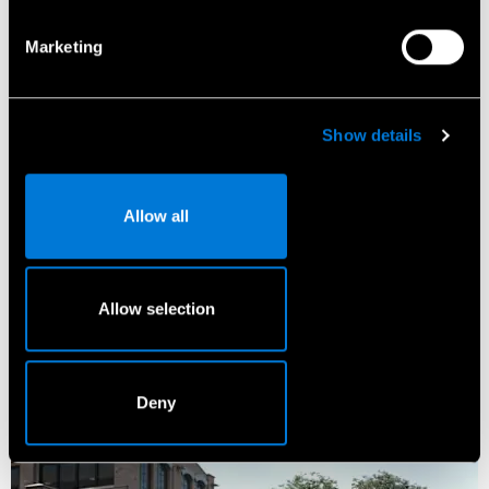
Skaitmeniniai priedai
Marketing
Komfortas
Show details
Allow all
Bendrieji atsakomybės apribojimai:
[1] Pasirinktinai pasirenkama įranga, atsižvelgiant į
konfigūraciją.
Allow selection
[2] Vaizduose gali būti rodoma papildoma speciali
įranga.
Deny