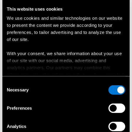
Sprinter Chassis salono
This website uses cookies
We use cookies and similar technologies on our website
akcentai.
to present the content we provide according to your
preferences, to tailor advertising and to analyze the use
Salono akcentai
of our site.
Įrangos linijos
With your consent, we share information about your use
of our site with our social media, advertising and
analytics partners. Our partners may combine this
information with other information that you have provided
to them or that has been collected when you have used
Consent
Įranga
their services.
Necessary
Selection
Sprinter chassis įrangos
Choose whether to allow the use of cookies in the
Preferences
akcentai.
settings displayed in this banner. You can withdraw or
change your consent at any time in the
Cookie Policy
at
the bottom of our website.
Analytics
Technologija