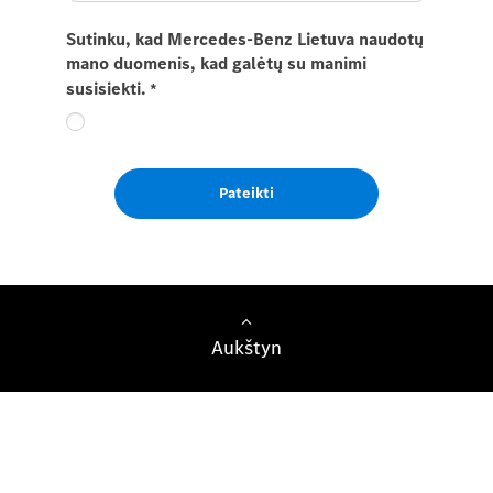
Sutinku, kad Mercedes-Benz Lietuva naudotų
mano duomenis, kad galėtų su manimi
susisiekti.
*
Pateikti
Aukštyn
Komerciniai automobiliai
Pirkimas
Paslaugos