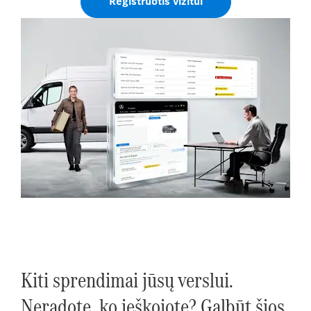
Registruotis vizitui
Kiti sprendimai jūsų verslui.
Neradote, ko ieškojote? Galbūt šios