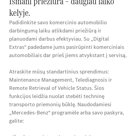
Išmani priežiūra – daugiau laiko
kelyje.
Padidinkite savo komercinio automobilio
darbingumą laiku atlikdami priežiūrą ir
planuodami darbus efektyviau. Su „Digital
Extras“ padedame jums pasirūpinti komerciniais
automobiliais dar prieš jiems atvykstant į servisą.
Atraskite mūsų standartinius sprendimus:
Maintenance Management, Telediagnosis ir
Remote Retrieval of Vehicle Status. Šios
funkcijos leidžia nuolat stebėti techninę
transporto priemonių būklę. Naudodamiesi
„Mercedes-Benz“ programėle arba savo paskyra,
galite: