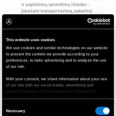
ir papildomų sprendimų išlaidas –
įskaitant transportavimą, pakaitinį
automobilį ir daugelį kitų paslaugų.
Sužinoti daugiau
This website uses cookies
We use cookies and similar technologies on our website
to present the content we provide according to your
preferences, to tailor advertising and to analyze the use
of our site.
[1] Norint naudotis kai kuriomis „Digital Extras“ paslaugomis, būtina visam
With your consent, we share information about your use
laikui sutikti su šiuo metu galiojančiomis „Digital Extras“ naudojimo
of our site with our social media, advertising and
sąlygomis bei „Mercedes me ID“ naudojimo sąlygomis, susieti transporto
analytics partners. Our partners may combine this
priemonę su „Mercedes-Benz“ naudotojo paskyra, sutikti, kad susietoje
information with other information that you have provided
transporto priemonėje būtų saugoma ir nuskaitoma informacija, reikalinga kai
to them or that has been collected when you have used
kurioms „Digital Extras“ aktyvuoti, ir, jei taikoma, aktyvuoti „Digital Extras“.
Consent
their services.
Pasibaigus ribotam sutarties galiojimo laikotarpiui, „Digital Extras“ galima
Necessary
Selection
atnaujinti už mokestį „Mercedes-Benz Store“ parduotuvėje, su sąlyga, kad