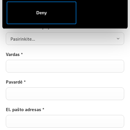
užklausą.
Deny
Pasirinkite atstovybę
*
Pasirinkite...
Vardas
*
Pavardė
*
El. pašto adresas
*