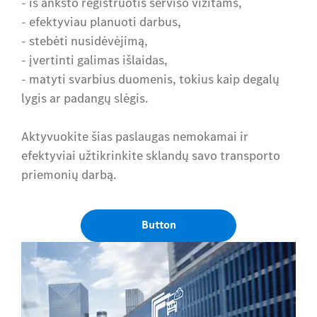
- iš anksto registruotis serviso vizitams,
- efektyviau planuoti darbus,
- stebėti nusidėvėjimą,
- įvertinti galimas išlaidas,
- matyti svarbius duomenis, tokius kaip degalų
lygis ar padangų slėgis.
Aktyvuokite šias paslaugas nemokamai ir
efektyviai užtikrinkite sklandų savo transporto
priemonių darbą.
Button