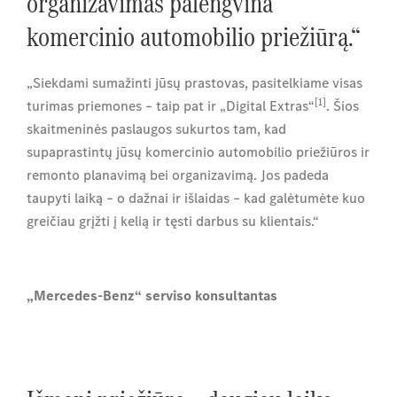
organizavimas palengvina
komercinio automobilio priežiūrą.“
„Siekdami sumažinti jūsų prastovas, pasitelkiame visas
[1]
turimas priemones – taip pat ir „Digital Extras“
. Šios
skaitmeninės paslaugos sukurtos tam, kad
supaprastintų jūsų komercinio automobilio priežiūros ir
remonto planavimą bei organizavimą. Jos padeda
taupyti laiką – o dažnai ir išlaidas – kad galėtumėte kuo
greičiau grįžti į kelią ir tęsti darbus su klientais.“
„Mercedes-Benz“ serviso konsultantas