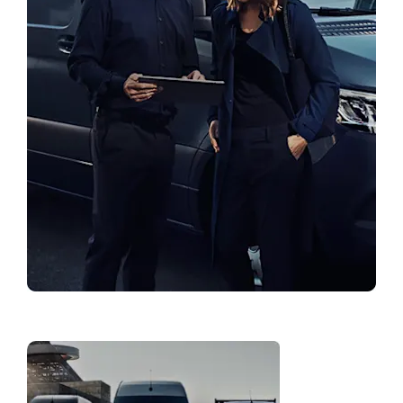
Rasti atstovybę
Serviso
pasiūlymai