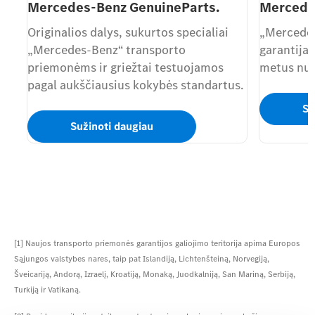
Mercedes-Benz GenuineParts.
Mercedes
Originalios dalys, sukurtos specialiai
„Mercedes
„Mercedes-Benz“ transporto
garantija 
priemonėms ir griežtai testuojamos
metus nuo
pagal aukščiausius kokybės standartus.
Su
Sužinoti daugiau
[1] Naujos transporto priemonės garantijos galiojimo teritorija apima Europos
Sąjungos valstybes nares, taip pat Islandiją, Lichtenšteiną, Norvegiją,
Šveicariją, Andorą, Izraelį, Kroatiją, Monaką, Juodkalniją, San Mariną, Serbiją,
Turkiją ir Vatikaną.