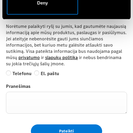
Deny
Informacija vartotojui
Norėtume palaikyti ryšį su jumis, kad gautumėte naujausią
informaciją apie mūsų produktus, paslaugas ir pasiūlymus
.
Jei ateityje
nebenorėsite
gauti jums siunčiamos
informacijos, bet kuriuo metu galėsite atšaukti savo
sutikimą. Visa pateikta informacija bus naudojama pagal
mūsų
privatumo
ir
slapukų politiką
ir nebus bendrinama
su jokia trečiųjų šalių įmone.
Telefonu
El. paštu
Pranešimas
Pateikti