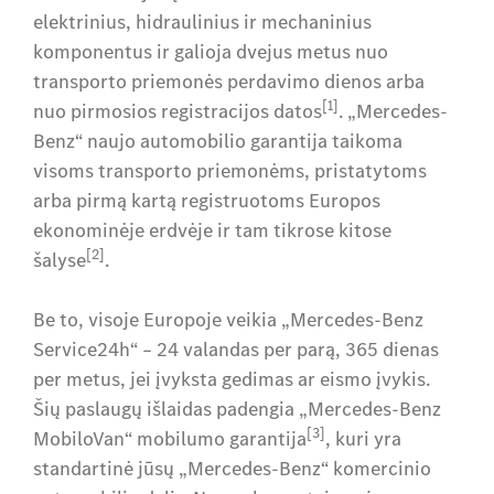
elektrinius, hidraulinius ir mechaninius
komponentus ir galioja dvejus metus nuo
transporto priemonės perdavimo dienos arba
[1]
nuo pirmosios registracijos datos
. „Mercedes-
Benz“ naujo automobilio garantija taikoma
visoms transporto priemonėms, pristatytoms
arba pirmą kartą registruotoms Europos
ekonominėje erdvėje ir tam tikrose kitose
[2]
šalyse
.
Be to, visoje Europoje veikia „Mercedes-Benz
Service24h“ – 24 valandas per parą, 365 dienas
per metus, jei įvyksta gedimas ar eismo įvykis.
Šių paslaugų išlaidas padengia „Mercedes-Benz
[3]
MobiloVan“ mobilumo garantija
, kuri yra
standartinė jūsų „Mercedes-Benz“ komercinio