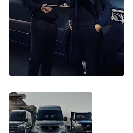
Rasti atstovybę
Serviso
pasiūlymai