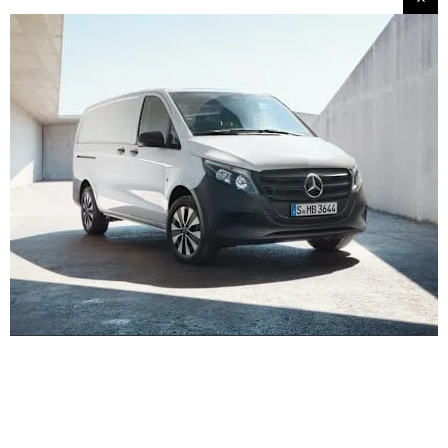
Išbandykite jį kelyje.
Išbandykite Vito Panel Van