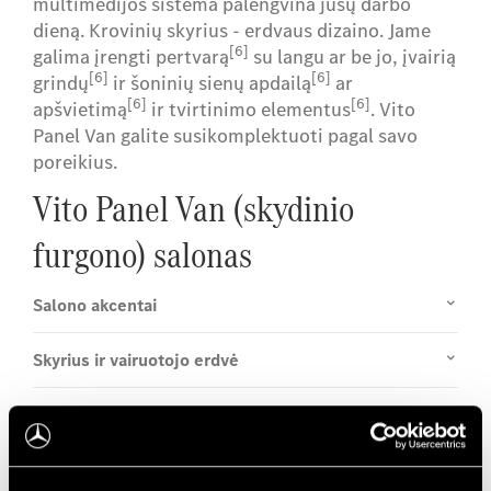
multimedijos sistema palengvina jūsų darbo
dieną. Krovinių skyrius - erdvaus dizaino. Jame
[6]
galima įrengti pertvarą
su langu ar be jo, įvairią
[6]
[6]
grindų
ir šoninių sienų apdailą
ar
[6]
[6]
apšvietimą
ir tvirtinimo elementus
. Vito
Panel Van galite susikomplektuoti pagal savo
poreikius.
Vito Panel Van (skydinio
furgono) salonas
Salono akcentai
Skyrius ir vairuotojo erdvė
Įrangos linijos