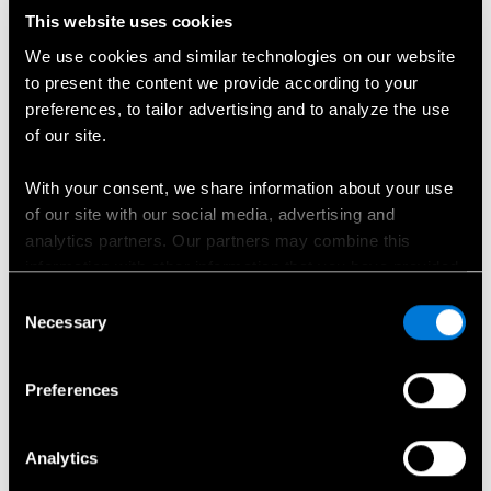
This website uses cookies
We use cookies and similar technologies on our website
Įranga
to present the content we provide according to your
Vito furgono įrangos akcentai
preferences, to tailor advertising and to analyze the use
of our site.
ir svarbiausi privalumai.
With your consent, we share information about your use
Technologija
of our site with our social media, advertising and
analytics partners. Our partners may combine this
Skaitmeniniai priedai
information with other information that you have provided
to them or that has been collected when you have used
Consent
Pagalba vairuotojui
their services.
Necessary
Selection
Komfortas
Choose whether to allow the use of cookies in the
Preferences
settings displayed in this banner. You can withdraw or
change your consent at any time in the
Cookie Policy
at
the bottom of our website.
Analytics