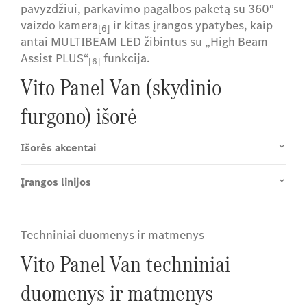
pavyzdžiui, parkavimo pagalbos paketą su 360°
vaizdo kamera
ir kitas įrangos ypatybes, kaip
[6]
antai MULTIBEAM LED žibintus su „High Beam
Assist PLUS“
funkcija.
[6]
Vito Panel Van (skydinio
furgono) išorė
Išorės akcentai
Įrangos linijos
Techniniai duomenys ir matmenys
Vito Panel Van techniniai
duomenys ir matmenys