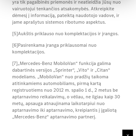
yra tik pagalbinės priemonės ir neatleidžia Jūsų nuo
vairuotojui tenkančios atsakomybės. Atkreipkite
dėmesį į informaciją, pateiktą naudotojo vadove, ir
jame aprašytus sistemos ribotumo aspektus.
[5]Aukštis priklauso nuo komplektacijos ir įrangos.
[6]Pasirenkama įranga priklausomai nuo
komplektacijos.
[7]„Mercedes-Benz MobiloVan“ funkcija galima
dabartinės versijos „Sprinter“, „Vito“ ir „Citan“
modeliams. „MobiloVan“ nuo pradžių taikoma
atitinkamiems automobiliams, pirmą kartą
registruotiems nuo 2012 m. spalio 1 d., 2 metus be
aptarnavimo reikalavimų, o vėliau, ne ilgiau kaip 30
metų, apsauga atnaujinama laikotarpiui nuo
aptarnavimo iki aptarnavimo, kreipiantis į įgaliotą
„Mercedes-Benz“ aptarnavimo partnerį.