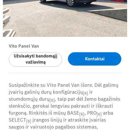
Vito Panel Van
Užsisakyti bandomąjį
Kontaktai
važiavimą
Susipažinkite su Vito Panel Van išore. Dėl galimų
įvairių galinių durų konfigūracijų
ir
[6]
stumdomųjų durų
, taip pat dėl žemo bagažinės
[6]
slenksčio, gerokai lengviau pakrauti ir iškrauti
furgoną. Rinkitės iš mūsų BASE
, PRO
arba
[6]
[6]
SELECT
įrangos linijų ir atraskite įvairias
[6]
saugos ir vairuotojo pagalbos sistemas,