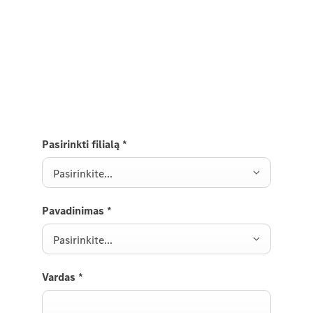
bandomojo važiavimo metu.
Atsiųskite mums užklausą ir mes netrukus su jumis
susisieksime.
Pasirinkti filialą
*
Pasirinkite...
Pavadinimas
*
Pasirinkite...
Vardas
*