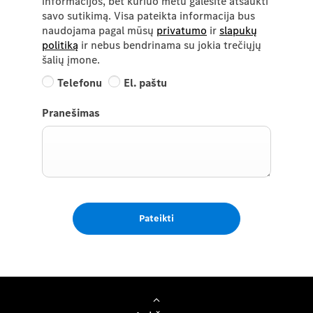
informacijos, bet kuriuo metu galėsite atšaukti
savo sutikimą. Visa pateikta informacija bus
naudojama pagal mūsų
privatumo
ir
slapukų
politiką
ir nebus bendrinama su jokia trečiųjų
šalių įmone.
Telefonu
El. paštu
Pranešimas
Pateikti