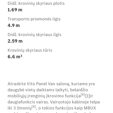
Didž. krovinių skyriaus plotis
1.69 m
Transporto priemonės ilgis
4.9 m
Didž. krovinių skyriaus ilgis
2.59 m
Krovinių skyriaus tūris
6.6 m³
Atraskite Vito Panel Van saloną, kuriame yra
daugybė vietų daiktams laikyti, belaidžio
[6]
mobiliųjų įrenginių įkrovimo funkcija
[1]ir
daugiafunkcis vairas. Vairuotojo kabinoje telpa
[6]
iki 3 žmonių
, o tokios funkcijos kaip MBUX